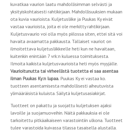
kuvatkaa vaurion laatu mahdollisimman selvästi ja
yksityiskohtaisesti rahtikirjaan. Mahdollisuuksien mukaan
ota kuvia vaurioista. Kuljetusliike ja Puukas Ky eivät
vastaa vaurioista, joita ei ole merkitty rahtikirjaan.
Kuljetusvaurio voi olla myös piilossa siten, ettei sitä voi
havaita avaamatta pakkausta. Tällaiset vauriot on
ilmoitettava kuljetusliikkeelle heti kun ne havaitaan,
kuitenkin enintään 7 vrk:n kuluessa toimituksesta.
Ilmoita kaikista kuljetusvaurioista heti myös myyjälle.
Vaurioitunutta tai virheellistä tuotetta ei saa asentaa
ilman Puukas Ky:n lupaa.
Puukas Ky ei vastaa ko.
tuotteen asentamisesta mahdollisesti aiheutuvista
ylimääräisistä kuluista. Säilytä kuljetusasiakirjat.
Tuotteet on pakattu ja suojattu kuljetuksen ajaksi
lavoille ja suojamuoveihin. Näitä pakkauksia ei ole
tarkoitettu pitkäaikaiseen varastointiin ulkona. Tuotteet
tulee varastoida kuivassa tilassa tasaisella alustalla.