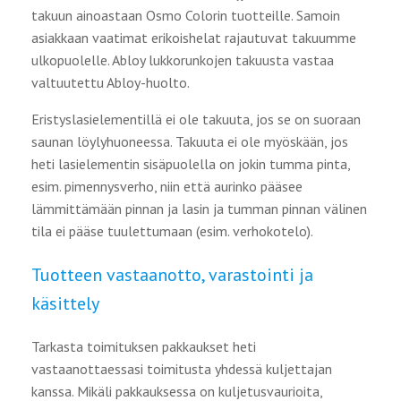
takuun ainoastaan Osmo Colorin tuotteille. Samoin
asiakkaan vaatimat erikoishelat rajautuvat takuumme
ulkopuolelle. Abloy lukkorunkojen takuusta vastaa
valtuutettu Abloy-huolto.
Eristyslasielementillä ei ole takuuta, jos se on suoraan
saunan löylyhuoneessa. Takuuta ei ole myöskään, jos
heti lasielementin sisäpuolella on jokin tumma pinta,
esim. pimennysverho, niin että aurinko pääsee
lämmittämään pinnan ja lasin ja tumman pinnan välinen
tila ei pääse tuulettumaan (esim. verhokotelo).
Tuotteen vastaanotto, varastointi ja
käsittely
Tarkasta toimituksen pakkaukset heti
vastaanottaessasi toimitusta yhdessä kuljettajan
kanssa. Mikäli pakkauksessa on kuljetusvaurioita,