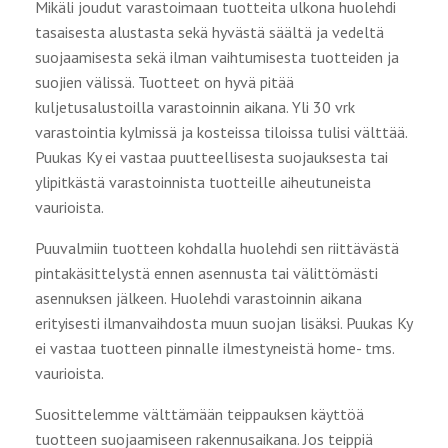
Mikäli joudut varastoimaan tuotteita ulkona huolehdi
tasaisesta alustasta sekä hyvästä säältä ja vedeltä
suojaamisesta sekä ilman vaihtumisesta tuotteiden ja
suojien välissä. Tuotteet on hyvä pitää
kuljetusalustoilla varastoinnin aikana. Yli 30 vrk
varastointia kylmissä ja kosteissa tiloissa tulisi välttää.
Puukas Ky ei vastaa puutteellisesta suojauksesta tai
ylipitkästä varastoinnista tuotteille aiheutuneista
vaurioista.
Puuvalmiin tuotteen kohdalla huolehdi sen riittävästä
pintakäsittelystä ennen asennusta tai välittömästi
asennuksen jälkeen. Huolehdi varastoinnin aikana
erityisesti ilmanvaihdosta muun suojan lisäksi. Puukas Ky
ei vastaa tuotteen pinnalle ilmestyneistä home- tms.
vaurioista.
Suosittelemme välttämään teippauksen käyttöä
tuotteen suojaamiseen rakennusaikana. Jos teippiä