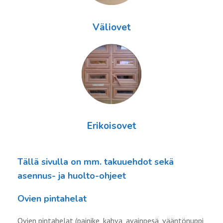
Väliovet
Erikoisovet
Tällä sivulla on mm. takuuehdot sekä
asennus- ja huolto-ohjeet
Ovien pintahelat
Ovien pintahelat (painike, kahva, avainpesä, vääntönuppi,