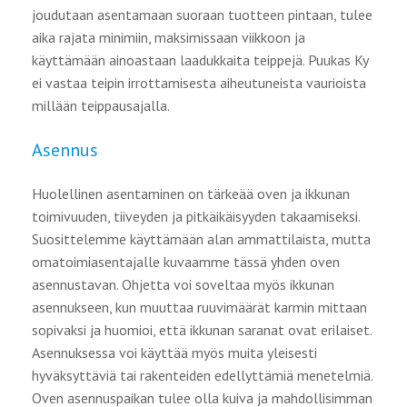
joudutaan asentamaan suoraan tuotteen pintaan, tulee
aika rajata minimiin, maksimissaan viikkoon ja
käyttämään ainoastaan laadukkaita teippejä. Puukas Ky
ei vastaa teipin irrottamisesta aiheutuneista vaurioista
millään teippausajalla.
Asennus
Huolellinen asentaminen on tärkeää oven ja ikkunan
toimivuuden, tiiveyden ja pitkäikäisyyden takaamiseksi.
Suosittelemme käyttämään alan ammattilaista, mutta
omatoimiasentajalle kuvaamme tässä yhden oven
asennustavan. Ohjetta voi soveltaa myös ikkunan
asennukseen, kun muuttaa ruuvimäärät karmin mittaan
sopivaksi ja huomioi, että ikkunan saranat ovat erilaiset.
Asennuksessa voi käyttää myös muita yleisesti
hyväksyttäviä tai rakenteiden edellyttämiä menetelmiä.
Oven asennuspaikan tulee olla kuiva ja mahdollisimman