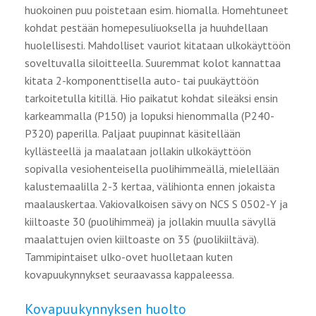
huokoinen puu poistetaan esim. hiomalla. Homehtuneet
kohdat pestään homepesuliuoksella ja huuhdellaan
huolellisesti. Mahdolliset vauriot kitataan ulkokäyttöön
soveltuvalla siloitteella. Suuremmat kolot kannattaa
kitata 2-komponenttisella auto- tai puukäyttöön
tarkoitetulla kitillä. Hio paikatut kohdat sileäksi ensin
karkeammalla (P150) ja lopuksi hienommalla (P240-
P320) paperilla. Paljaat puupinnat käsitellään
kyllästeellä ja maalataan jollakin ulkokäyttöön
sopivalla vesiohenteisella puolihimmeällä, mielellään
kalustemaalilla 2-3 kertaa, välihionta ennen jokaista
maalauskertaa. Vakiovalkoisen sävy on NCS S 0502-Y ja
kiiltoaste 30 (puolihimmeä) ja jollakin muulla sävyllä
maalattujen ovien kiiltoaste on 35 (puolikiiltävä).
Tammipintaiset ulko-ovet huolletaan kuten
kovapuukynnykset seuraavassa kappaleessa.
Kovapuukynnyksen huolto