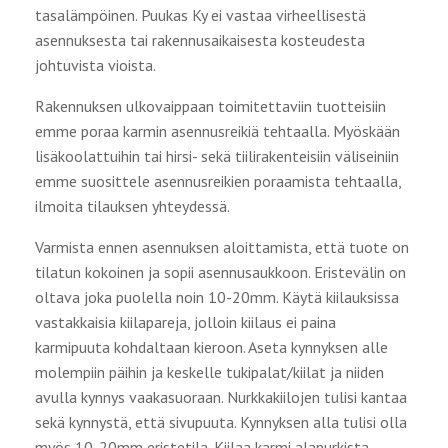
tasalämpöinen. Puukas Ky ei vastaa virheellisestä
asennuksesta tai rakennusaikaisesta kosteudesta
johtuvista vioista.
Rakennuksen ulkovaippaan toimitettaviin tuotteisiin
emme poraa karmin asennusreikiä tehtaalla. Myöskään
lisäkoolattuihin tai hirsi- sekä tiilirakenteisiin väliseiniin
emme suosittele asennusreikien poraamista tehtaalla,
ilmoita tilauksen yhteydessä.
Varmista ennen asennuksen aloittamista, että tuote on
tilatun kokoinen ja sopii asennusaukkoon. Eristevälin on
oltava joka puolella noin 10-20mm. Käytä kiilauksissa
vastakkaisia kiilapareja, jolloin kiilaus ei paina
karmipuuta kohdaltaan kieroon. Aseta kynnyksen alle
molempiin päihin ja keskelle tukipalat/kiilat ja niiden
avulla kynnys vaakasuoraan. Nurkkakiilojen tulisi kantaa
sekä kynnystä, että sivupuuta. Kynnyksen alla tulisi olla
myös 10-20mm eristetila. Kiilaa karmi alanurkista