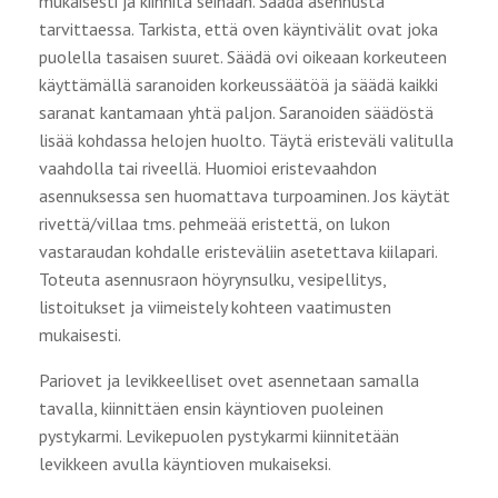
mukaisesti ja kiinnitä seinään. Säädä asennusta
tarvittaessa. Tarkista, että oven käyntivälit ovat joka
puolella tasaisen suuret. Säädä ovi oikeaan korkeuteen
käyttämällä saranoiden korkeussäätöä ja säädä kaikki
saranat kantamaan yhtä paljon. Saranoiden säädöstä
lisää kohdassa helojen huolto. Täytä eristeväli valitulla
vaahdolla tai riveellä. Huomioi eristevaahdon
asennuksessa sen huomattava turpoaminen. Jos käytät
rivettä/villaa tms. pehmeää eristettä, on lukon
vastaraudan kohdalle eristeväliin asetettava kiilapari.
Toteuta asennusraon höyrynsulku, vesipellitys,
listoitukset ja viimeistely kohteen vaatimusten
mukaisesti.
Pariovet ja levikkeelliset ovet asennetaan samalla
tavalla, kiinnittäen ensin käyntioven puoleinen
pystykarmi. Levikepuolen pystykarmi kiinnitetään
levikkeen avulla käyntioven mukaiseksi.