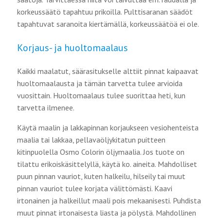
korkeussäätö tapahtuu prikoilla. Pulttisaranan säädöt
tapahtuvat saranoita kiertämällä, korkeussäätöä ei ole.
Korjaus- ja huoltomaalaus
Kaikki maalatut, säärasitukselle alttiit pinnat kaipaavat
huoltomaalausta ja tämän tarvetta tulee arvioida
vuosittain. Huoltomaalaus tulee suorittaa heti, kun
tarvetta ilmenee.
Käytä maalin ja lakkapinnan korjaukseen vesiohenteista
maalia tai lakkaa, pellavaöljykitatun puitteen
kitinpuolella Osmo Colorin öljymaalia. Jos tuote on
tilattu erikoiskäsittelyllä, käytä ko. aineita. Mahdolliset
puun pinnan vauriot, kuten halkeilu, hilseily tai muut
pinnan vauriot tulee korjata välittömästi. Kaavi
irtonainen ja halkeillut maali pois mekaanisesti. Puhdista
muut pinnat irtonaisesta liasta ja pölystä. Mahdollinen