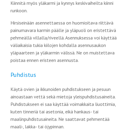
Kiinnitä myös yläkarmi ja kynnys keskivaiheilta kiinni
runkoon.
Hirsiseinään asennettaessa on huomioitava riittävä
painumavara karmin päälle ja yläpuoli on eristettävä
pehmeällä villalla/riveellä. Asennuksessa voi käyttää
väliaikaisia tukia kiilojen kohdalla asennusaukon
yläpaarteen ja yläkarmin välissä. Ne on muistettava
poistaa ennen eristeen asennusta.
Puhdistus
Käytä ovien ja ikkunoiden puhdistukseen ja pesuun
ainoastaan vettä sekä mietoja yleispuhdistusaineita.
Puhdistukseen ei saa käyttää voimakkaita liuottimia,
kuten tinneriä tai asetonia, eikä hankaus- tai
maalinpuhdistusaineita. Ne saattavat pehmentää
maali-, lakka- tai öjypinnan.