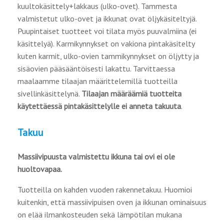
kuultokäsittely+lakkaus (ulko-ovet). Tammesta
valmistetut ulko-ovet ja ikkunat ovat öljykäsiteltyjä.
Puupintaiset tuotteet voi tilata myös puuvalmiina (ei
käsittelyä). Karmikynnykset on vakiona pintakäsitelty
kuten karmit, ulko-ovien tammikynnykset on öljytty ja
sisäovien pääsääntöisesti lakattu. Tarvittaessa
maalaamme tilaajan määrittelemillä tuotteilla
sivellinkäsittelynä.
Tilaajan määräämiä tuotteita
käytettäessä pintakäsittelylle ei anneta takuuta
.
Takuu
Massiivipuusta valmistettu ikkuna tai ovi ei ole
huoltovapaa.
Tuotteilla on kahden vuoden rakennetakuu. Huomioi
kuitenkin, että massiivipuisen oven ja ikkunan ominaisuus
on elää ilmankosteuden sekä lämpötilan mukana