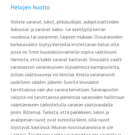
Helojen huolto
Voitele saranat, lukot, pitkäsulkijat, aukipitolaitteiden
liukuosat ja saranat lukko- tai aseöljyllä kerran
vuodessa tai useammin, tarpeen mukaan. Ovisaranoiden
korkeussäätö löytyy kierteillä irrotettavan hatun alta
jossa on 5mm kuusiokolovaimelle sopiva säätöruuvi.
Varmista, että kaikki saranat kantavat. Sivusäätö vaatii
varsinaisten saranaruuvien löysäämistä karmipuolelta,
jolloin säätöruuveja voi kiristää. Kiristä saranaruuvit
uudelleen säädön jälkeen. Suorita sivusäätö
tarvittaessa vain yksi sarana kerrallaan. Saranapuolen
välystä voi tarvittaessa pienentää saranoiden hallittuun
vääntämiseen tarkoitetulla saranan säätöraudalla
(esim. Biltema). Tarkista, että painikkeen, lukon ja
avainpesän ruuvit ovat kunnolla kiinni, sillä ruuvit
löystyvät käytössä. Ikkunan nostosaranoissa ei ole
säätöjä. Tarvittaessa niitä voi taivuttaa em. raudalla ja