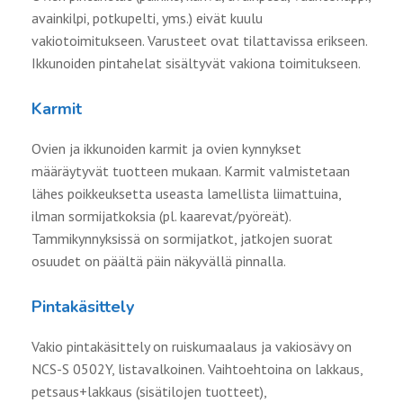
avainkilpi, potkupelti, yms.) eivät kuulu
vakiotoimitukseen. Varusteet ovat tilattavissa erikseen.
Ikkunoiden pintahelat sisältyvät vakiona toimitukseen.
Karmit
Ovien ja ikkunoiden karmit ja ovien kynnykset
määräytyvät tuotteen mukaan. Karmit valmistetaan
lähes poikkeuksetta useasta lamellista liimattuina,
ilman sormijatkoksia (pl. kaarevat/pyöreät).
Tammikynnyksissä on sormijatkot, jatkojen suorat
osuudet on päältä päin näkyvällä pinnalla.
Pintakäsittely
Vakio pintakäsittely on ruiskumaalaus ja vakiosävy on
NCS-S 0502Y, listavalkoinen. Vaihtoehtoina on lakkaus,
petsaus+lakkaus (sisätilojen tuotteet),