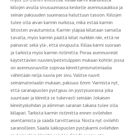
kiilojen avulla sivusuunnassa keskelle asennusaukkoa ja
seinän paksuuden suunnassa haluttuun tasoon. Kiilojen
tulee olla aivan karmin nurkissa, mikä estää karmin
liitosten avautumista. Karmin yläpää kiilataan samalla
tavalla, myös karmin päältä kiilat nurkkiin niin, että ne
painavat sekä ylä-, että sivupuuta. Kiilaa karmi suoraan
ja tarkista myös karmin ristimitta. Poraa asennusreiät
käytettävien ruuvien/peitetulppien mukaan kohtiin jossa
on asennusruuville sopivaa kiinnittymismateriaalia
vähintään neljä ruuvia per sivu. Valitse ruuvit
seinämateriaalin mukaan, paksuus 6mm. Varmista nyt,
että saranapuolen pystypuu on pystysuorassa joka
suuntaan ja kiinnitä se tukevasti seinään. Jokaisen
kiinnityskohdan ja alimman saranan takana tulee olla
kiilapari. Tarkista karmin ristimitta ennen ovilehden
asentamista ja säädä tarvittaessa. Nosta nyt ovilehti
saranoilleen. Säädä lukkopuolen pystykarmi ovilehden