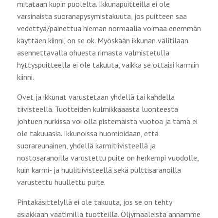
mitataan kupin puolelta. Ikkunapuitteilla ei ole
varsinaista suoranapysymistakuuta, jos puitteen saa
vedettyä/painettua hieman normaalia voimaa enemmän
käyttäen kiinni, on se ok. Myöskään ikkunan välitilaan
asennettavalla ohuesta rimasta valmistetulla
hyttyspuitteella ei ole takuuta, vaikka se ottaisi karmiin
kiinni.
Ovet ja ikkunat varustetaan yhdellä tai kahdella
tiivisteellä. Tuotteiden kulmikkaaasta luonteesta
johtuen nurkissa voi olla pistemäistä vuotoa ja tämä ei
ole takuuasia. Ikkunoissa huomioidaan, että
suorareunainen, yhdellä karmitiivisteellä ja
nostosaranoilla varustettu puite on herkempi vuodolle,
kuin karmi- ja huulitiivisteellä sekä pulttisaranoilla
varustettu huullettu puite.
Pintakäsittelyllä ei ole takuuta, jos se on tehty
asiakkaan vaatimilla tuotteilla. Öljymaaleista annamme