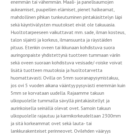
enemmän tai vähemmän. Maali- ja panelisaumojen
aukeamiset, puupeilien elämiset, pienet halkeamat,
mahdollinen pihkan tunkeutuminen pintakäsittelyn läpi
sekä käyntivälysten muutokset eivät ole takuuasia.
Huoltotarpeeseen vaikuttavat mm. sade, ilman kosteus,
talon sijainti ja korkeus, ilmansuunta ja räystäiden
pituus. Etenkin oveen tai ikkunaan kohdistuva suora
auringonpaiste yhdistettynä tuotteen tummaan väriin
sekä oveen suoraan kohdistuva vesisade/-roiske voivat
lisätä tuotteen muutoksia ja huoltotarvetta
huomattavasti. Ovilla on 5mm suoranapysymistakuu,
jos ovi 5 vuoden aikana vääntyy pysyvästi enemmän kuin
5mm se korvataan uudella. Rajaamme takuun
ulkopuolelle tummalla sävyllä pintakäsitellyt ja
aurinkoisella seinällä olevat ovet. Samoin takuun
ulkopuolelle rajautuu ja karmikorkeudeltaan 2300mm
ja sitä korkeammat ovet sekä lauta- tai
lankkurakenteiset perinneovet. Ovilehden vääryys