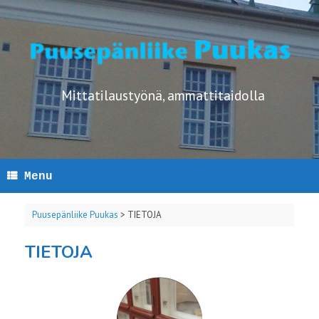
Skip
to
content
Mittatilaustyönä, ammattitaidolla
Menu
Puusepänliike Puukas
>
TIETOJA
TIETOJA