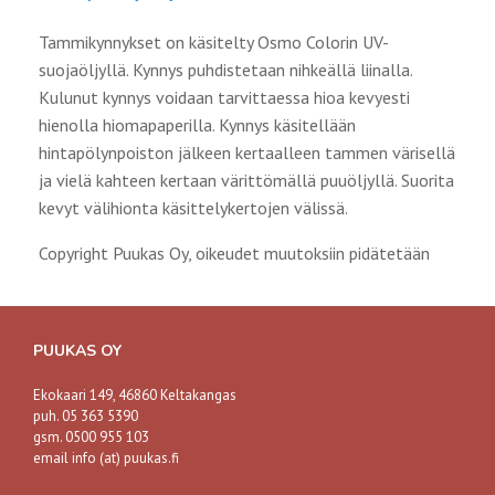
Tammikynnykset on käsitelty Osmo Colorin UV-
suojaöljyllä. Kynnys puhdistetaan nihkeällä liinalla.
Kulunut kynnys voidaan tarvittaessa hioa kevyesti
hienolla hiomapaperilla. Kynnys käsitellään
hintapölynpoiston jälkeen kertaalleen tammen värisellä
ja vielä kahteen kertaan värittömällä puuöljyllä. Suorita
kevyt välihionta käsittelykertojen välissä.
Copyright Puukas Oy, oikeudet muutoksiin pidätetään
PUUKAS OY
Ekokaari 149, 46860 Keltakangas
puh. 05 363 5390
gsm. 0500 955 103
email info (at) puukas.fi