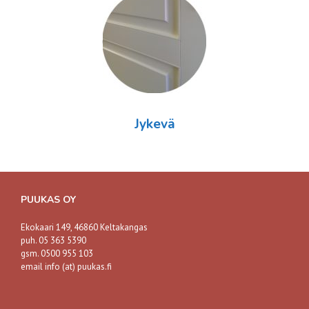
Jykevä
PUUKAS OY
Ekokaari 149, 46860 Keltakangas
puh. 05 363 5390
gsm. 0500 955 103
email info (at) puukas.fi