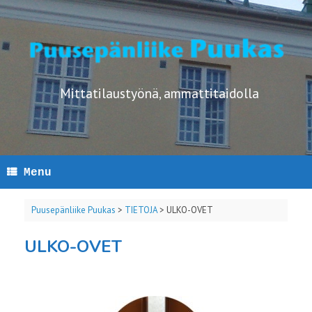
Skip
to
content
Mittatilaustyönä, ammattitaidolla
Menu
Puusepänliike Puukas
>
TIETOJA
>
ULKO-OVET
ULKO-OVET