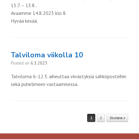
15.7. – 13.8..
Avaamme 14.8.2023 klo 8.
Hyvää kesää.
Talviloma viikolla 10
Posted on
6.3.2023
Talviloma 6.-12.3. aiheuttaa viivästyksiä sähköposteihin
sekä puhelimeen vastaamisessa.
Post navigation
1
2
Seuraava »