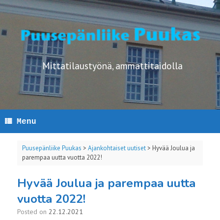
Skip
to
content
Mittatilaustyönä, ammattitaidolla
Menu
Puusepänliike Puukas
>
Ajankohtaiset uutiset
>
Hyvää Joulua ja
parempaa uutta vuotta 2022!
Hyvää Joulua ja parempaa uutta
vuotta 2022!
Posted on
22.12.2021