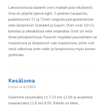
Laboratoriossa käyneet ovet mydään pois edullisesti.
Ovia on jäljellä Jykevä-light, 3-peilinen tasajaolla,
puukehysovet 52 ja 72mm rungolla pystypaneloituna
sekä lämpöovet Standard ja Export. Ovet ovat 10×21
kokoisia ja oikeakätisiä sekä umpinaisia. Ovet on vielä
ilman pintakäsittelyä. Puuovet myydään puuvalmiina tai
maalattuna ja lämpöovet vain maalattuna, joten voit
vielä vaikuttaa oven väriin ja lämpöovissa myös kuvion
jyrsintään.
Kesäloma
Posted on
6.7.2025
Suljemme perjantaina 11.7.-25 klo 12.00 ja avaamme
maanantaina 11.8. klo 8.00. Puhelin on kiinni,