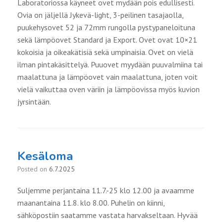
Laboratoriossa käyneet ovet mydään pois edullisesti.
Ovia on jäljellä Jykevä-light, 3-peilinen tasajaolla,
puukehysovet 52 ja 72mm rungolla pystypaneloituna
sekä lämpöovet Standard ja Export. Ovet ovat 10×21
kokoisia ja oikeakätisiä sekä umpinaisia. Ovet on vielä
ilman pintakäsittelyä. Puuovet myydään puuvalmiina tai
maalattuna ja lämpöovet vain maalattuna, joten voit
vielä vaikuttaa oven väriin ja lämpöovissa myös kuvion
jyrsintään.
Kesäloma
Posted on
6.7.2025
Suljemme perjantaina 11.7.-25 klo 12.00 ja avaamme
maanantaina 11.8. klo 8.00. Puhelin on kiinni,
sähköpostiin saatamme vastata harvakseltaan. Hyvää