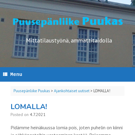
Skip
to
content
Mittatilaustyönä, ammattitaidolla
Menu
Puusepänliike Puukas
>
Ajankohtaiset uutiset
>
LOMALLA!
LOMALLA!
Posted on
4.7.2021
Pidämme heinäkuussa lomia pois, joten puhelin on kiinni
ja sähköposteihin vastaaminen kestää. Palaamme