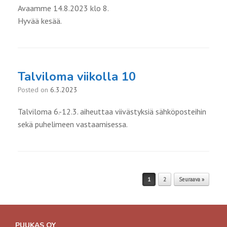
Avaamme 14.8.2023 klo 8.
Hyvää kesää.
Talviloma viikolla 10
Posted on
6.3.2023
Talviloma 6.-12.3. aiheuttaa viivästyksiä sähköposteihin
sekä puhelimeen vastaamisessa.
Post navigation
1
2
Seuraava »
PUUKAS OY